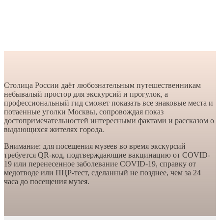
Столица России даёт любознательным путешественникам
небывалый простор для экскурсий и прогулок, а
профессиональный гид сможет показать все знаковые места и
потаенные уголки Москвы, сопровождая показ
достопримечательностей интересными фактами и рассказом о
выдающихся жителях города.
Внимание: для посещения музеев во время экскурсий
требуется QR-код, подтверждающие вакцинацию от COVID-
19 или перенесенное заболевание COVID-19, справку от
медотводе или ПЦР-тест, сделанный не позднее, чем за 24
часа до посещения музея.