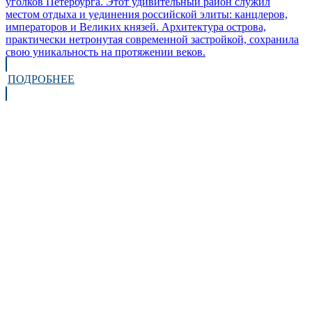
уголков Петербурга. Этот удивительный район служил
местом отдыха и уединения российской элиты: канцлеров,
императоров и Великих князей. Архитектура острова,
практически нетронутая современной застройкой, сохранила
свою уникальность на протяжении веков.
ПОДРОБНЕЕ