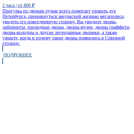
2 часа | от 800 ₽
Прогулка по дворам лучше всего помогает уловить дух
Петербурга, проникнуться закулисной жизнью мегаполиса,
увидеть его повседневную сторону. Вы увидите дворы-
лабиринты, проходные дворы, дворы-музеи, дворы граффити,
дворы-колодцы и другие легендарные дворики, а также
узнаете, когда и почему такие дворы появились в Северной
столице.
ПОДРОБНЕЕ