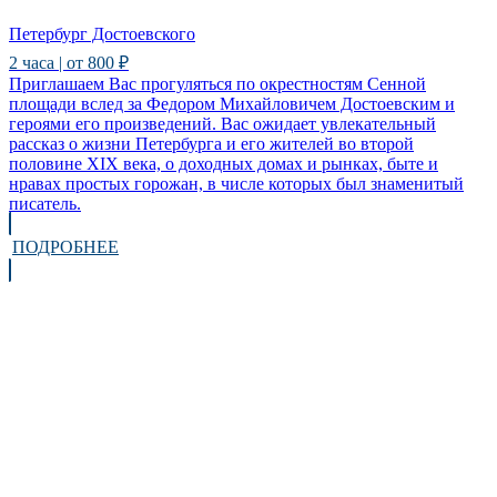
Петербург Достоевского
2 часа | от 800 ₽
Приглашаем Вас прогуляться по окрестностям Сенной
площади вслед за Федором Михайловичем Достоевским и
героями его произведений. Вас ожидает увлекательный
рассказ о жизни Петербурга и его жителей во второй
половине XIX века, о доходных домах и рынках, быте и
нравах простых горожан, в числе которых был знаменитый
писатель.
ПОДРОБНЕЕ