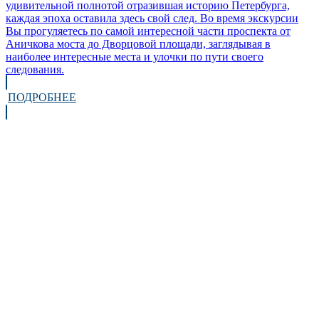
удивительной полнотой отразившая историю Петербурга,
каждая эпоха оставила здесь свой след. Во время экскурсии
Вы прогуляетесь по самой интересной части проспекта от
Аничкова моста до Дворцовой площади, заглядывая в
наиболее интересные места и улочки по пути своего
следования.
ПОДРОБНЕЕ