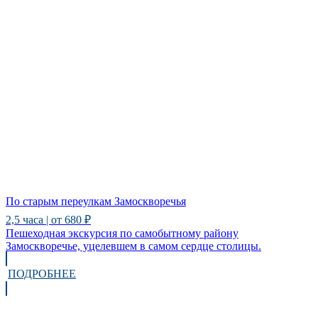
По старым переулкам Замоскворечья
2,5 часа | от 680 ₽
Пешеходная экскурсия по самобытному району
Замоскворечье, уцелевшем в самом сердце столицы.
ПОДРОБНЕЕ