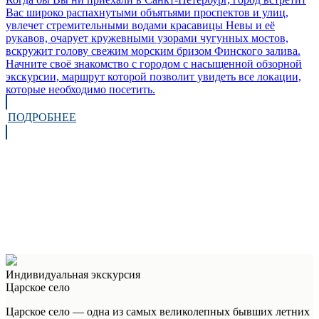
Вас широко распахнутыми объятьями проспектов и улиц,
увлечет стремительными водами красавицы Невы и её
рукавов, очарует кружевными узорами чугунных мостов,
вскружит голову свежим морским бризом Финского залива.
Начните своё знакомство с городом с насыщенной обзорной
экскурсии, маршрут которой позволит увидеть все локации,
которые необходимо посетить.
ПОДРОБНЕЕ
Индивидуальная экскурсия
Царское село
Царское село — одна из самых великолепных бывших летних