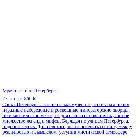
Мрачные тени Петербурга
2 часа | от 800 ₽
Санкт-Петербург - это не только музей под открытым небом,
парадные набережные и роскошные императорские дворцы,
но и мистическое место, со дня своего основания окутанное
множество легенд и мифов. Блуждая по улицам Петербурга,
подобно героям Достоевского, легко потерять границу между
реальностью и вымыслом, уступив мистической атмосфере