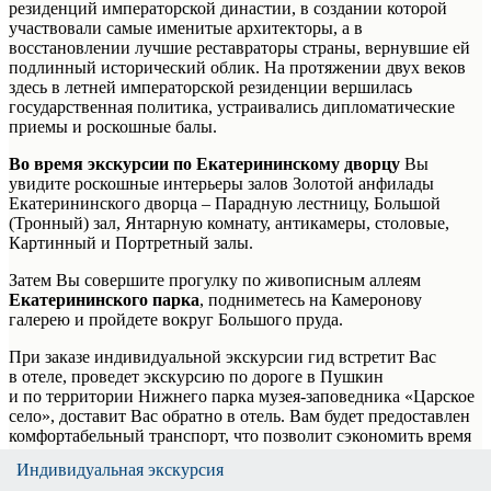
резиденций императорской династии, в создании которой
участвовали самые именитые архитекторы, а в
восстановлении лучшие реставраторы страны, вернувшие ей
подлинный исторический облик. На протяжении двух веков
здесь в летней императорской резиденции вершилась
государственная политика, устраивались дипломатические
приемы и роскошные балы.
Во время экскурсии по Екатерининскому дворцу
Вы
увидите роскошные интерьеры залов Золотой анфилады
Екатерининского дворца – Парадную лестницу, Большой
(Тронный) зал, Янтарную комнату, антикамеры, столовые,
Картинный и Портретный залы.
Затем Вы совершите прогулку по живописным аллеям
Екатерининского парка
, подниметесь на Камеронову
галерею и пройдете вокруг Большого пруда.
При заказе индивидуальной экскурсии гид встретит Вас
в отеле, проведет экскурсию по дороге в Пушкин
и по территории Нижнего парка музея-заповедника «Царское
село», доставит Вас обратно в отель. Вам будет предоставлен
комфортабельный транспорт, что позволит сэкономить время
и избежать массовых скоплений людей при использовании
Индивидуальная экскурсия
Индивидуальная экскурсия
Индивидуальная экскурсия
Индивидуальная экскурсия
Индивидуальная экскурсия
Индивидуальная экскурсия
Индивидуальная экскурсия
Индивидуальная экскурсия
Индивидуальная экскурсия
Индивидуальная экскурсия
Индивидуальная экскурсия
Индивидуальная экскурсия
Индивидуальная экскурсия
Индивидуальная экскурсия
Индивидуальная экскурсия
Индивидуальная экскурсия
Индивидуальная экскурсия
Индивидуальная экскурсия
Индивидуальная экскурсия
Индивидуальная экскурсия
Индивидуальная экскурсия
общественного транспорта или в случае присоединения