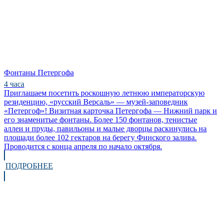
Фонтаны Петергофа
4 часа
Приглашаем посетить роскошную летнюю императорскую
резиденцию, «русский Версаль» — музей-заповедник
«Петергоф»! Визитная карточка Петергофа — Нижний парк и
его знаменитые фонтаны. Более 150 фонтанов, тенистые
аллеи и пруды, павильоны и малые дворцы раскинулись на
площади более 102 гектаров на берегу Финского залива.
Проводится с конца апреля по начало октября.
ПОДРОБНЕЕ