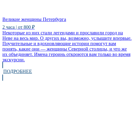
Великие женщины Петербурга
2 часа | от 800 ₽
Некоторые из них стали легендами и прославили город на
Неве на весь мир. О других вы, возможно, услышите впервые.
Поучительные и вдохновляющие истории помогут вам
понять, какие они — женщины Северной столицы, и что же
их объединяет. Имена героинь откроются вам только во время
экскурсии.
ПОДРОБНЕЕ