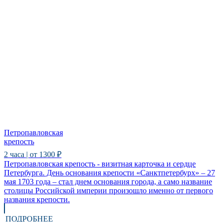
Петропавловская
крепость
2 часа | от 1300 ₽
Петропавловская крепость - визитная карточка и сердце
Петербурга. День основания крепости «Санктпетербурх» – 27
мая 1703 года – стал днем основания города, а само название
столицы Российской империи произошло именно от первого
названия крепости.
ПОДРОБНЕЕ