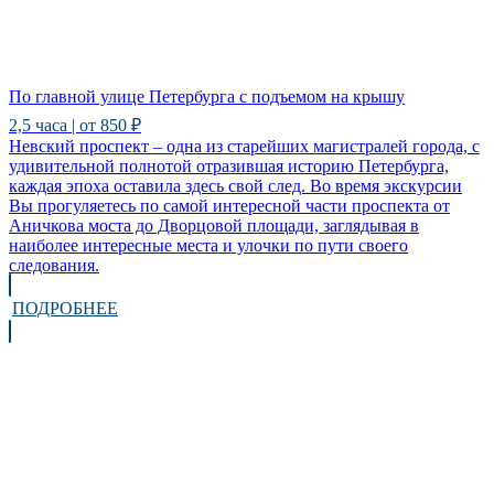
По главной улице Петербурга с подъемом на крышу
2,5 часа | от 850 ₽
Невский проспект – одна из старейших магистралей города, с
удивительной полнотой отразившая историю Петербурга,
каждая эпоха оставила здесь свой след. Во время экскурсии
Вы прогуляетесь по самой интересной части проспекта от
Аничкова моста до Дворцовой площади, заглядывая в
наиболее интересные места и улочки по пути своего
следования.
ПОДРОБНЕЕ