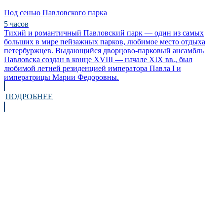
Под сенью Павловского парка
5 часов
Тихий и романтичный Павловский парк — один из самых
больших в мире пейзажных парков, любимое место отдыха
петербуржцев. Выдающийся дворцово-парковый ансамбль
Павловска создан в конце XVIII — начале XIX вв., был
любимой летней резиденцией императора Павла I и
императрицы Марии Федоровны.
ПОДРОБНЕЕ