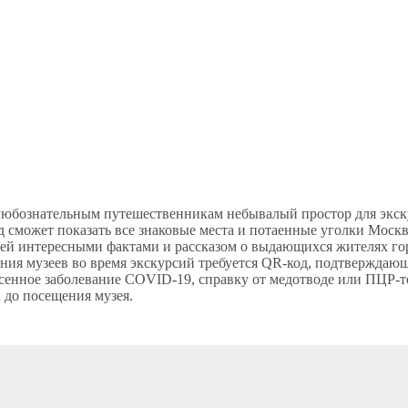
любознательным путешественникам небывалый простор для экску
 сможет показать все знаковые места и потаенные уголки Москв
ей интересными фактами и рассказом о выдающихся жителях г
ния музеев во время экскурсий требуется QR-код, подтверждаю
енное заболевание COVID-19, справку от медотводе или ПЦР-те
а до посещения музея.