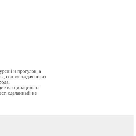
рсий и прогулок, а
ы, сопровождая показ
орода.
щие вакцинацию от
ст, сделанный не