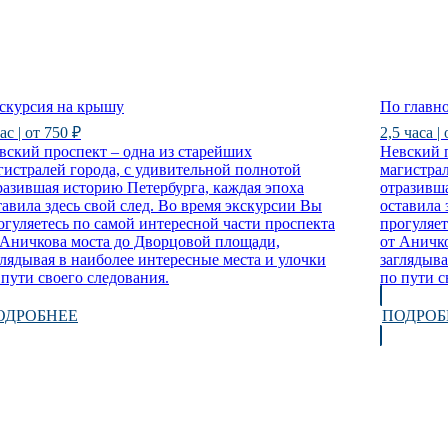
скурсия на крышу
По главн
ас | от 750 ₽
2,5 часа |
вский проспект – одна из старейших
Невский п
гистралей города, с удивительной полнотой
магистрал
разившая историю Петербурга, каждая эпоха
отразивша
тавила здесь свой след. Во время экскурсии Вы
оставила 
огуляетесь по самой интересной части проспекта
прогуляет
 Аничкова моста до Дворцовой площади,
от Аничк
глядывая в наиболее интересные места и улочки
заглядыва
 пути своего следования.
по пути с
ОДРОБНЕЕ
ПОДРОБ