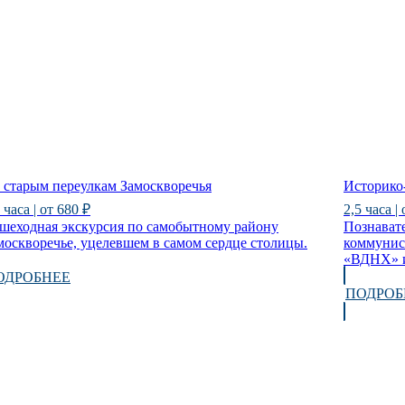
 старым переулкам Замоскворечья
Историко
 часа | от 680 ₽
2,5 часа |
шеходная экскурсия по самобытному району
Познават
москворечье, уцелевшем в самом сердце столицы.
коммунис
«ВДНХ» и
ОДРОБНЕЕ
ПОДРОБ