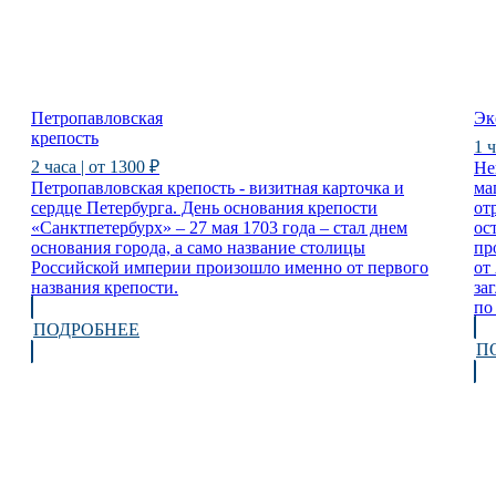
Петропавловская
Эк
крепость
1 ч
2 часа | от 1300 ₽
Не
Петропавловская крепость - визитная карточка и
ма
сердце Петербурга. День основания крепости
от
«Санктпетербурх» – 27 мая 1703 года – стал днем
ос
основания города, а само название столицы
пр
Российской империи произошло именно от первого
от
названия крепости.
за
по
ПОДРОБНЕЕ
П