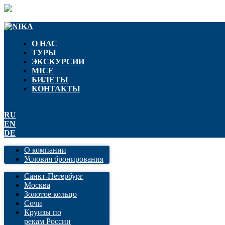
О НАС
ТУРЫ
ЭКСКУРСИИ
MICE
БИЛЕТЫ
КОНТАКТЫ
RU
EN
DE
О компании
Условия бронирования
Санкт-Петербург
Москва
Золотое кольцо
Сочи
Круизы по
рекам России