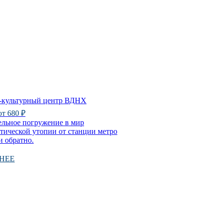
-культурный центр ВДНХ
 от 680 ₽
ельное погружение в мир
тической утопии от станции метро
 обратно.
НЕЕ