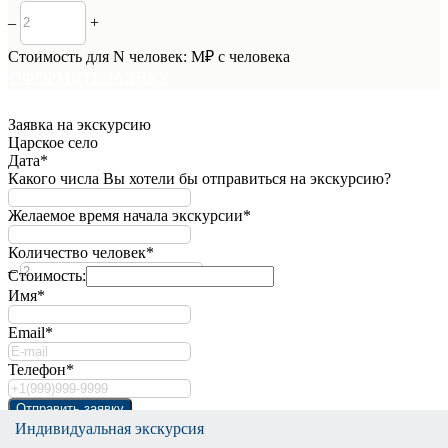
–
+
Стоимость для
N
человек:
M
₽ с человека
ОФОРМИТЬ ЗАЯВКУ
Заявка на экскурсию
Царское село
Дата*
Какого числа Вы хотели бы отправиться на экскурсию?
Желаемое время начала экскурсии*
Количество человек*
–
+
Стоимость:
Имя*
Email*
Телефон*
Отправить заявку
Отправляя заявку, вы выражаете согласие с
условиями
Индивидуальная экскурсия
Индивидуальная экскурсия
Индивидуальная экскурсия
Индивидуальная экскурсия
Индивидуальная экскурсия
Индивидуальная экскурсия
Индивидуальная экскурсия
Индивидуальная экскурсия
Индивидуальная экскурсия
Индивидуальная экскурсия
Индивидуальная экскурсия
Индивидуальная экскурсия
Индивидуальная экскурсия
Индивидуальная экскурсия
Индивидуальная экскурсия
Индивидуальная экскурсия
Индивидуальная экскурсия
Индивидуальная экскурсия
Индивидуальная экскурсия
Индивидуальная экскурсия
Индивидуальная экскурсия
бронирования
и
политикой конфиденциальности
.