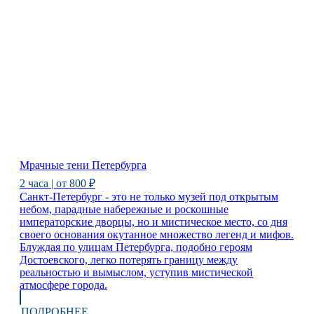
Мрачные тени Петербурга
2 часа | от 800 ₽
Санкт-Петербург - это не только музей под открытым
небом, парадные набережные и роскошные
императорские дворцы, но и мистическое место, со дня
своего основания окутанное множество легенд и мифов.
Блуждая по улицам Петербурга, подобно героям
Достоевского, легко потерять границу между
реальностью и вымыслом, уступив мистической
атмосфере города.
ПОДРОБНЕЕ