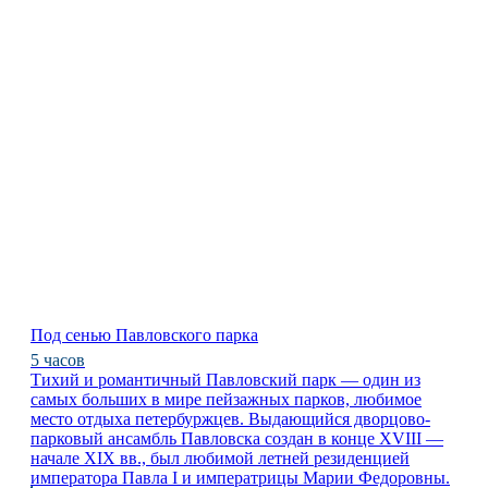
Под сенью Павловского парка
5 часов
Тихий и романтичный Павловский парк — один из
самых больших в мире пейзажных парков, любимое
место отдыха петербуржцев. Выдающийся дворцово-
парковый ансамбль Павловска создан в конце XVIII —
начале XIX вв., был любимой летней резиденцией
императора Павла I и императрицы Марии Федоровны.