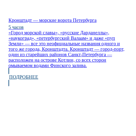
Кронштадт — морские ворота Петербурга
5 часов
«Город морской славы», «русские Дарданеллы»,
«наукоград», «петербургский Валаам» и даже «пуп
Земли» — все это неофициальные названия одного и
того же города, Кронштадта. Кронштадт — город-порт,
один из старейших районов Санкт-Петербурга —
расположен на острове Котлин, со всех сторон
омываемом водами Финского залива.
ПОДРОБНЕЕ