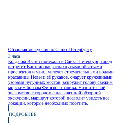
Обзорная экскурсия по Санкт-Петербургу
3 часа
Когда бы Вы ни приехали в Санкт-Петербург, город
встретит Вас широко распахнутыми объятьями
проспектов и улиц, увлечет стремительными водами
красавицы Невы и её рукавов, очарует кружевными
узорами чугунных мостов, вскружит голову свежим
морским бризом Финского залива. Начните своё
знакомство с городом с насыщенной обзорной
экскурсии, маршрут которой позволит увидеть все
локации, которые необходимо посетить.
ПОДРОБНЕЕ