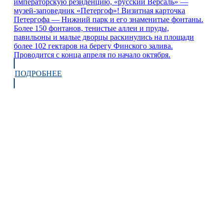
императорскую резиденцию, «русский Версаль» —
музей-заповедник «Петергоф»! Визитная карточка
Петергофа — Нижний парк и его знаменитые фонтаны.
Более 150 фонтанов, тенистые аллеи и пруды,
павильоны и малые дворцы раскинулись на площади
более 102 гектаров на берегу Финского залива.
Проводится с конца апреля по начало октября.
ПОДРОБНЕЕ