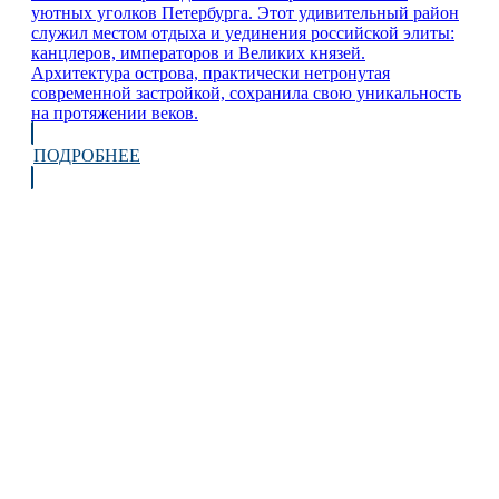
уютных уголков Петербурга. Этот удивительный район
служил местом отдыха и уединения российской элиты:
канцлеров, императоров и Великих князей.
Архитектура острова, практически нетронутая
современной застройкой, сохранила свою уникальность
на протяжении веков.
ПОДРОБНЕЕ