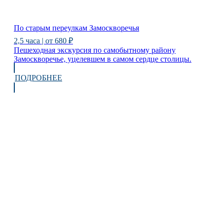
По старым переулкам Замоскворечья
2,5 часа | от 680 ₽
Пешеходная экскурсия по самобытному району
Замоскворечье, уцелевшем в самом сердце столицы.
ПОДРОБНЕЕ