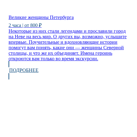
Великие женщины Петербурга
2 часа | от 800 ₽
Некоторые из них стали легендами и прославили город
на Неве на весь мир. О других вы, возможно, услышите
впервые. Поучительные и вдохновляющие истории
помогут вам понять, какие они — женщины Северной
столицы, и что же их объединяет. Имена героинь
откроются вам только во время экскурсии.
ПОДРОБНЕЕ