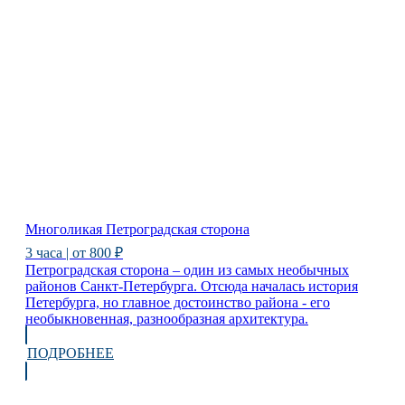
Многоликая Петроградская сторона
3 часа | от 800 ₽
Петроградская сторона – один из самых необычных
районов Санкт-Петербурга. Отсюда началась история
Петербурга, но главное достоинство района - его
необыкновенная, разнообразная архитектура.
ПОДРОБНЕЕ