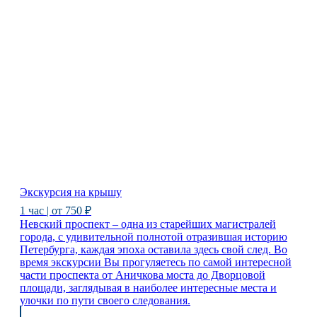
Экскурсия на крышу
1 час | от 750 ₽
Невский проспект – одна из старейших магистралей
города, с удивительной полнотой отразившая историю
Петербурга, каждая эпоха оставила здесь свой след. Во
время экскурсии Вы прогуляетесь по самой интересной
части проспекта от Аничкова моста до Дворцовой
площади, заглядывая в наиболее интересные места и
улочки по пути своего следования.