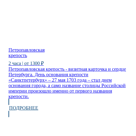
Петропавловская
крепость
2 часа | от 1300 ₽
Петропавловская крепость - визитная карточка и сердце
Петербурга. День основания крепости
«Санктпетербурх» – 27 мая 1703 года – стал днем
основания города, а само название столицы Российской
империи произошло именно от первого названия
крепости.
ПОДРОБНЕЕ