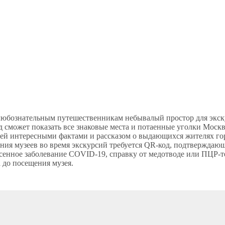
любознательным путешественникам небывалый простор для экску
 сможет показать все знаковые места и потаенные уголки Москв
ей интересными фактами и рассказом о выдающихся жителях г
ния музеев во время экскурсий требуется QR-код, подтверждаю
енное заболевание COVID-19, справку от медотводе или ПЦР-те
а до посещения музея.