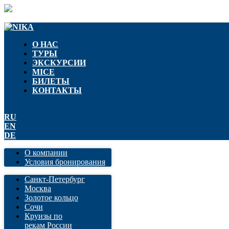
О НАС
ТУРЫ
ЭКСКУРСИИ
MICE
БИЛЕТЫ
КОНТАКТЫ
RU
EN
DE
О компании
Условия бронирования
Санкт-Петербург
Москва
Золотое кольцо
Сочи
Круизы по
рекам России