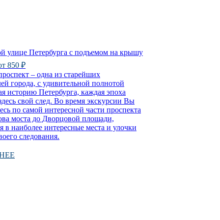
ой улице Петербурга с подъемом на крышу
 от 850 ₽
роспект – одна из старейших
ей города, с удивительной полнотой
я историю Петербурга, каждая эпоха
здесь свой след. Во время экскурсии Вы
есь по самой интересной части проспекта
ова моста до Дворцовой площади,
я в наиболее интересные места и улочки
воего следования.
НЕЕ