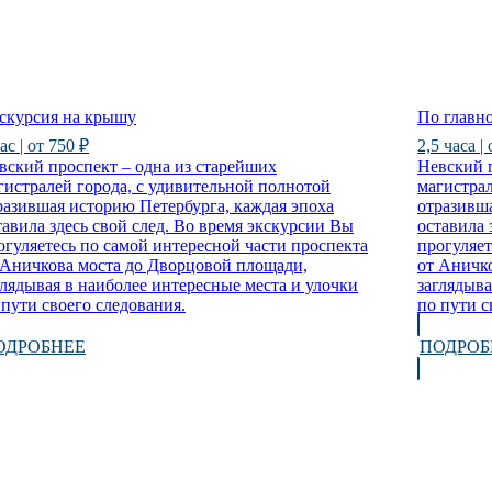
скурсия на крышу
По главн
ас | от 750 ₽
2,5 часа |
вский проспект – одна из старейших
Невский п
гистралей города, с удивительной полнотой
магистрал
разившая историю Петербурга, каждая эпоха
отразивша
тавила здесь свой след. Во время экскурсии Вы
оставила 
огуляетесь по самой интересной части проспекта
прогуляет
 Аничкова моста до Дворцовой площади,
от Аничк
глядывая в наиболее интересные места и улочки
заглядыва
 пути своего следования.
по пути с
ОДРОБНЕЕ
ПОДРОБ