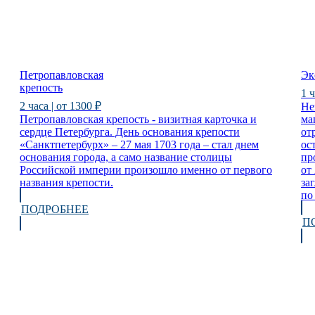
Петропавловская
Эк
крепость
1 ч
2 часа | от 1300 ₽
Не
Петропавловская крепость - визитная карточка и
ма
сердце Петербурга. День основания крепости
от
«Санктпетербурх» – 27 мая 1703 года – стал днем
ос
основания города, а само название столицы
пр
Российской империи произошло именно от первого
от
названия крепости.
за
по
ПОДРОБНЕЕ
П