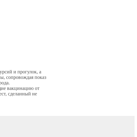
рсий и прогулок, а
ы, сопровождая показ
орода.
щие вакцинацию от
ст, сделанный не