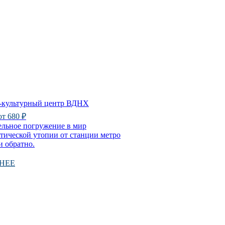
-культурный центр ВДНХ
 от 680 ₽
ельное погружение в мир
тической утопии от станции метро
 обратно.
НЕЕ