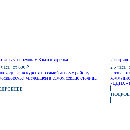
 старым переулкам Замоскворечья
Историко
 часа | от 680 ₽
2,5 часа |
шеходная экскурсия по самобытному району
Познават
москворечье, уцелевшем в самом сердце столицы.
коммунис
«ВДНХ» и
ОДРОБНЕЕ
ПОДРОБ