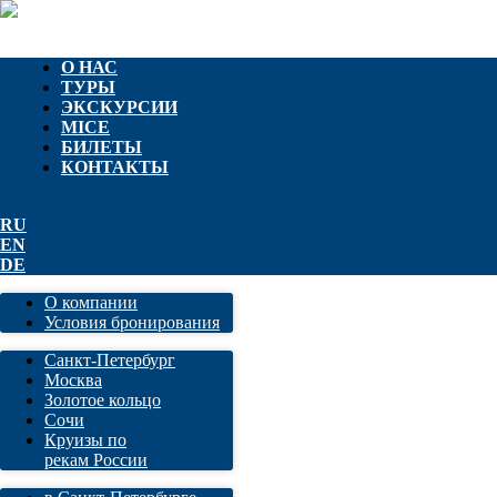
О НАС
ТУРЫ
ЭКСКУРСИИ
MICE
БИЛЕТЫ
КОНТАКТЫ
RU
EN
DE
О компании
Условия бронирования
Санкт-Петербург
Москва
Золотое кольцо
Сочи
Круизы по
рекам России